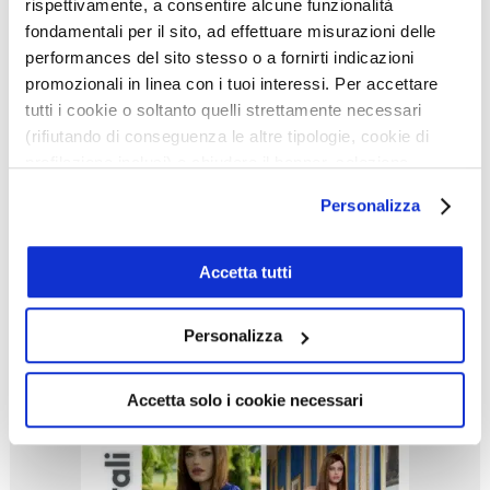
rispettivamente, a consentire alcune funzionalità
fondamentali per il sito, ad effettuare misurazioni delle
performances del sito stesso o a fornirti indicazioni
promozionali in linea con i tuoi interessi. Per accettare
tutti i cookie o soltanto quelli strettamente necessari
(rifiutando di conseguenza le altre tipologie, cookie di
profilazione inclusi) e chiudere il banner, seleziona
l’opzione desiderata qui sotto. Per selezionare solo
Personalizza
alcune categorie di cookie o servizi, seleziona l’opzione
«Personalizza». Per avere maggiori informazioni
consulta la
cookie policy
.
Accetta tutti
Personalizza
Accetta solo i cookie necessari