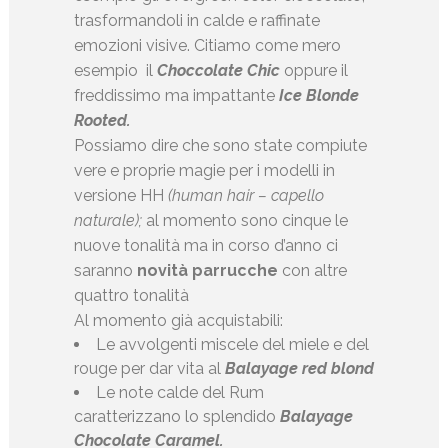
trasformandoli in calde e raffinate
emozioni visive. Citiamo come mero
esempio il
Choccolate Chic
oppure il
freddissimo ma impattante
Ice
Blonde
Rooted.
Possiamo dire che sono state compiute
vere e proprie magie per i modelli in
versione HH
(human hair – capello
naturale);
al momento sono cinque le
nuove tonalità ma in corso d’anno ci
saranno
novità parrucche
con altre
quattro tonalità
Al momento già acquistabili:
Le avvolgenti miscele del miele e del
rouge per dar vita al
B
alayage red blond
Le note calde del Rum
caratterizzano lo splendido
Balayage
Chocolate Caramel.