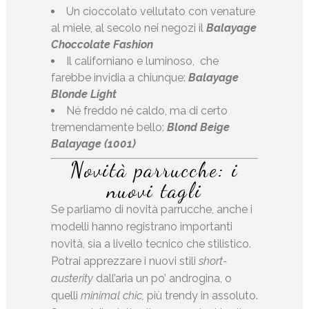
Un cioccolato vellutato con venature
al miele, al secolo nei negozi il
Balayage
Choccolate Fashion
Il californiano e luminoso, che
farebbe invidia a chiunque:
Balayage
Blonde Light
Né freddo né caldo, ma di certo
tremendamente bello:
Blond Beige
Balayage (1001)
Novità parrucche: i
nuovi tagli
Se parliamo di novità parrucche, anche i
modelli hanno registrano importanti
novità, sia a livello tecnico che stilistico.
Potrai apprezzare i nuovi stili
short-
austerity
dall’aria un po’ androgina, o
quelli
minimal chic,
più trendy in assoluto.